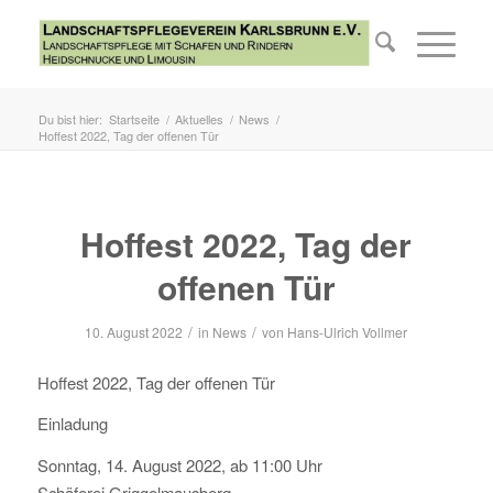
Du bist hier:
Startseite
/
Aktuelles
/
News
/
Hoffest 2022, Tag der offenen Tür
Hoffest 2022, Tag der
offenen Tür
/
/
10. August 2022
in
News
von
Hans-Ulrich Vollmer
Hoffest 2022, Tag der offenen Tür
Einladung
Sonntag, 14. August 2022, ab 11:00 Uhr
Schäferei Griggelmausberg