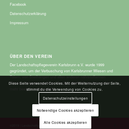
Facebook
Datenschutzerklärung
Impressum
ÜBER DEN VEREIN
Der Landschaftspflegeverein Karlsbrunn e.V. wurde 1999
gegründet, um der Verbuschung von Karlsbrunner Wiesen und
Tälern, von Steilhängen und allen anderen nährstoffarmen
Flächen entgegenzuwirken, die über mehr als 30 Jahre nicht
Diese Seite verwendet Cookies. Mit der Weiternutzung der Seite,
mehr bewirtschaftet wurden.
stimmst du die Verwendung von Cookies zu.
Datenschutzeinstellungen
Notwendige Cookies akzeptieren
Alle Cookies akzeptieren
©2019 | Landschaftspflegeverein Karlsbrunn e.V.