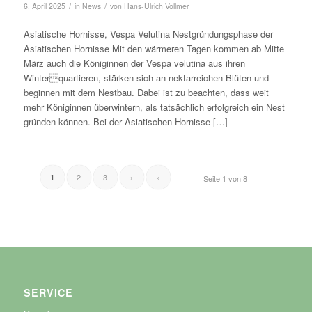
/
/
6. April 2025
in
News
von
Hans-Ulrich Vollmer
Asiatische Hornisse, Vespa Velutina Nestgründungsphase der
Asiatischen Hornisse Mit den wärmeren Tagen kommen ab Mitte
März auch die Königinnen der Vespa velutina aus ihren
Winterquartieren, stärken sich an nektarreichen Blüten und
beginnen mit dem Nestbau. Dabei ist zu beachten, dass weit
mehr Königinnen überwintern, als tatsächlich erfolgreich ein Nest
gründen können. Bei der Asiatischen Hornisse […]
2
3
›
»
1
Seite 1 von 8
SERVICE