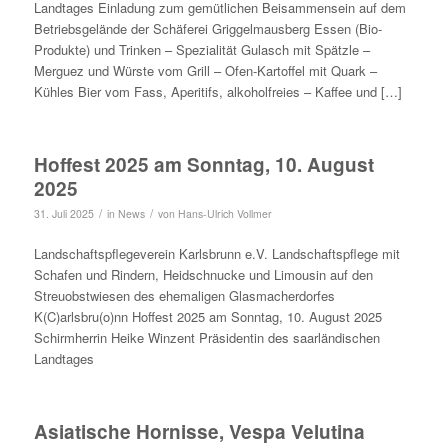
Landtages Einladung zum gemütlichen Beisammensein auf dem
Betriebsgelände der Schäferei Griggelmausberg Essen (Bio-
Produkte) und Trinken – Spezialität Gulasch mit Spätzle –
Merguez und Würste vom Grill – Ofen-Kartoffel mit Quark –
Kühles Bier vom Fass, Aperitifs, alkoholfreies – Kaffee und […]
Hoffest 2025 am Sonntag, 10. August
2025
/
/
31. Juli 2025
in
News
von
Hans-Ulrich Vollmer
Landschaftspflegeverein Karlsbrunn e.V. Landschaftspflege mit
Schafen und Rindern, Heidschnucke und Limousin auf den
Streuobstwiesen des ehemaligen Glasmacherdorfes
K(C)arlsbru(o)nn Hoffest 2025 am Sonntag, 10. August 2025
Schirmherrin Heike Winzent Präsidentin des saarländischen
Landtages
Asiatische Hornisse, Vespa Velutina