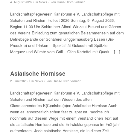
/
/
4. August 2026
in
News
von
Hans-Ulrich Vollmer
Landschaftspflegeverein Karlsbrunn e.V. Landschaftspflege mit
Schafen und Rindern Hoffest 2026 Sonntag, 9. August 2026,
Beginn 11:00 Uhr Schirmherr Albert Winzent Freund und Gönner
des Vereins Einladung zum gemütlichen Beisammensein auf dem
Betriebsgelände der Schäferei Griggelmausberg Essen (Bio-
Produkte) und Trinken – Spezialität Gulasch mit Spätzle –
Merguez und Würste vom Grill – Ofen-Kartoffel mit Quark – […]
Asiatische Hornisse
/
/
2. Juni 2026
in
News
von
Hans-Ulrich Vollmer
Landschaftspflegeverein Karlsbrunn e.V. Landschaftspflege mit
Schafen und Rindern auf den Wiesen des alten
Glasmacherdorfes K(C)arlsbru(o)nn Asiatische Hornisse Auch
wenn es jahreszeitlich schon fast zu spät ist, möchte ich
nochmals auf diesem Wege mit einem verständlichen Text auf
die asiatische Hornisse und die Entwicklungsphase im Frühjahr
aufmerksam. Jede asiatische Hornisse, die in dieser Zeit