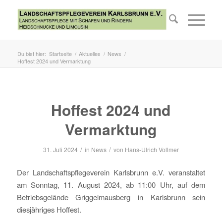
Du bist hier:
Startseite
/
Aktuelles
/
News
/
Hoffest 2024 und Vermarktung
Hoffest 2024 und
Vermarktung
/
/
31. Juli 2024
in
News
von
Hans-Ulrich Vollmer
Der Landschaftspflegeverein Karlsbrunn e.V. veranstaltet
am Sonntag, 11. August 2024, ab 11:00 Uhr, auf dem
Betriebsgelände Griggelmausberg in Karlsbrunn sein
diesjähriges Hoffest.