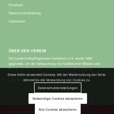
Facebook
Datenschutzerklärung
Impressum
ÜBER DEN VEREIN
Der Landschaftspflegeverein Karlsbrunn e.V. wurde 1999
gegründet, um der Verbuschung von Karlsbrunner Wiesen und
Tälern, von Steilhängen und allen anderen nährstoffarmen
Flächen entgegenzuwirken, die über mehr als 30 Jahre nicht
Diese Seite verwendet Cookies. Mit der Weiternutzung der Seite,
mehr bewirtschaftet wurden.
stimmst du die Verwendung von Cookies zu.
Datenschutzeinstellungen
Notwendige Cookies akzeptieren
Alle Cookies akzeptieren
©2019 | Landschaftspflegeverein Karlsbrunn e.V.