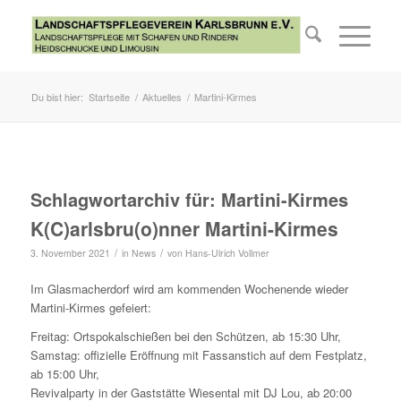
Du bist hier:
Startseite
/
Aktuelles
/
Martini-Kirmes
Schlagwortarchiv für:
Martini-Kirmes
K(C)arlsbru(o)nner Martini-Kirmes
/
/
3. November 2021
in
News
von
Hans-Ulrich Vollmer
Im Glasmacherdorf wird am kommenden Wochenende wieder
Martini-Kirmes gefeiert:
Freitag: Ortspokalschießen bei den Schützen, ab 15:30 Uhr,
Samstag: offizielle Eröffnung mit Fassanstich auf dem Festplatz,
ab 15:00 Uhr,
Revivalparty in der Gaststätte Wiesental mit DJ Lou, ab 20:00